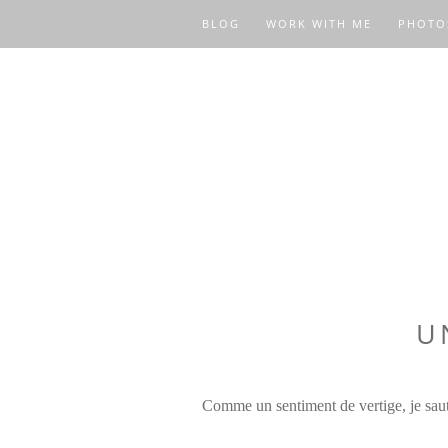
BLOG
WORK WITH ME
PHOTO
U
Comme un sentiment de vertige, je saute