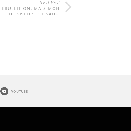
Next Post
 ÉBULLITION, MAIS MON
HONNEUR EST SAUF.
YOUTUBE