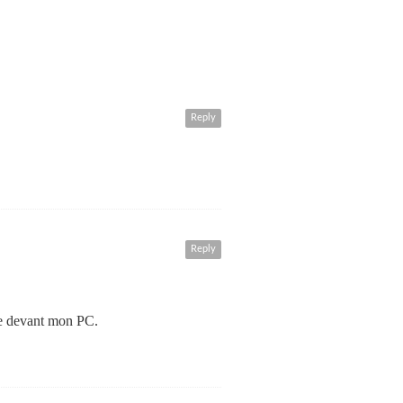
Reply
Reply
tée devant mon PC.