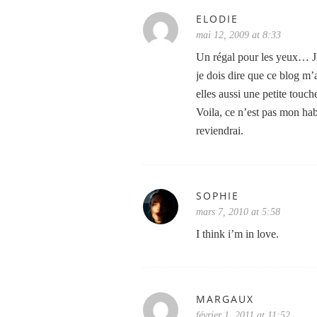
ELODIE
mai 12, 2009 at 8:33
Un régal pour les yeux… J’a
je dois dire que ce blog m’a 
elles aussi une petite tou
Voila, ce n’est pas mon ha
reviendrai.
SOPHIE
mars 7, 2010 at 5:58
I think i’m in love.
MARGAUX
février 1, 2011 at 11:52