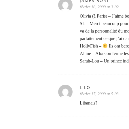
JAMES BORT
février 16, 2009 at 3:02
Olivia (à Paris) – J’aime be
SL – Merci beaucoup pour c
va de la personnalité du mo
parfaitement ce que j’ai dan
HollyFish –
Ils ont ber
Alline – Alors on ferme les
Sarah-Lou – Un prince indi
LILO
février 17, 2009 at 5:03
Libanais?