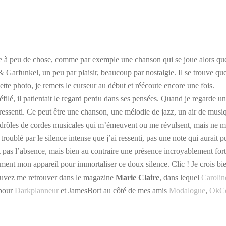
ienne à peu de chose, comme par exemple une chanson qui se joue alors que
Garfunkel, un peu par plaisir, beaucoup par nostalgie. Il se trouve qu
ette photo, je remets le curseur au début et réécoute encore une fois.
éfilé, il patientait le regard perdu dans ses pensées. Quand je regarde u
ssenti. Ce peut être une chanson, une mélodie de jazz, un air de musiqu
drôles de cordes musicales qui m’émeuvent ou me révulsent, mais ne me 
troublé par le silence intense que j’ai ressenti, pas une note qui aurai
ait pas l’absence, mais bien au contraire une présence incroyablement fo
ement mon appareil pour immortaliser ce doux silence. Clic ! Je crois bie
pouvez me retrouver dans le magazine
Marie Claire
, dans lequel
Carolin
 pour
Darkplanneur
et JamesBort au côté de mes amis
Modalogue
,
OkC