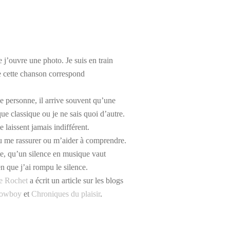
 j’ouvre une photo. Je suis en train
e cette chanson correspond
ne personne, il arrive souvent qu’une
e classique ou je ne sais quoi d’autre.
laissent jamais indifférent.
t pu me rassurer ou m’aider à comprendre.
rte, qu’un silence en musique vaut
n que j’ai rompu le silence.
e Rochet
a écrit un article sur les blogs
owboy
et
Chroniques du plaisir
.