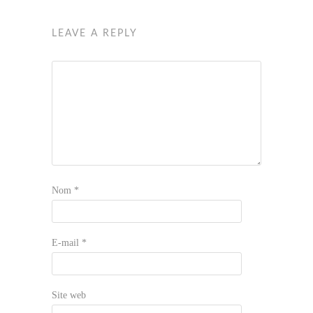
LEAVE A REPLY
Nom
*
E-mail
*
Site web