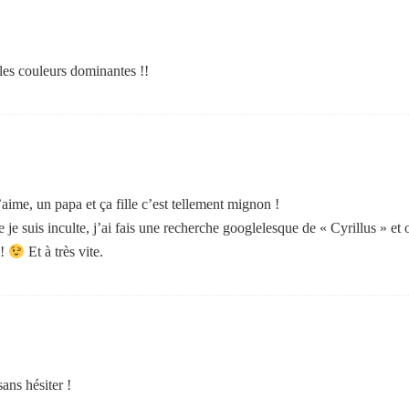
les couleurs dominantes !!
ime, un papa et ça fille c’est tellement mignon !
 suis inculte, j’ai fais une recherche googlelesque de « Cyrillus » et oui
!!
Et à très vite.
sans hésiter !