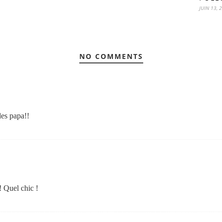
JUIN 13, 
NO COMMENTS
des papa!!
! Quel chic !