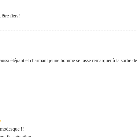
être fiers!
ussi élégant et charmant jeune homme se fasse remarquer à la sortie des
 modesque !!
er.. fais attention