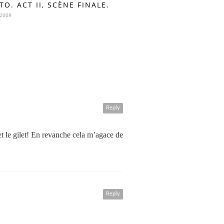
O. ACT II, SCÈNE FINALE.
 2009
Reply
et le gilet! En revanche cela m’agace de
Reply