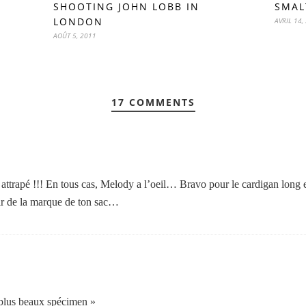
SHOOTING JOHN LOBB IN
SMALT
LONDON
AVRIL 14,
AOÛT 5, 2011
17 COMMENTS
 attrapé !!! En tous cas, Melody a l’oeil… Bravo pour le cardigan long 
ir de la marque de ton sac…
s plus beaux spécimen »