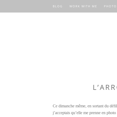
BLOG
WORK WITH ME
PHOTO
L’AR
Ce dimanche même, en sortant du défi
j’acceptais qu’elle me prenne en photo !