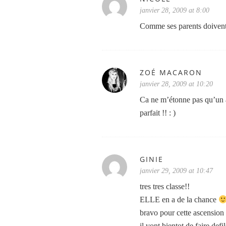
janvier 28, 2009 at 8:00
Comme ses parents doivent 
ZOÉ MACARON
janvier 28, 2009 at 10:20
Ca ne m’étonne pas qu’un a
parfait !! : )
GINIE
janvier 29, 2009 at 10:47
tres tres classe!!
ELLE en a de la chance
bravo pour cette ascension
il vont bientot de faire defil