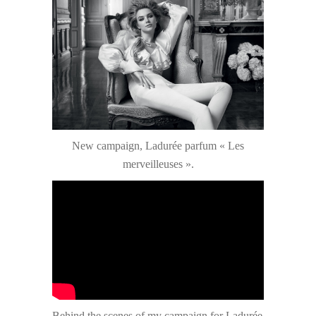
New campaign, Ladurée parfum « Les
merveilleuses ».
Behind the scenes of my campaign for Ladurée