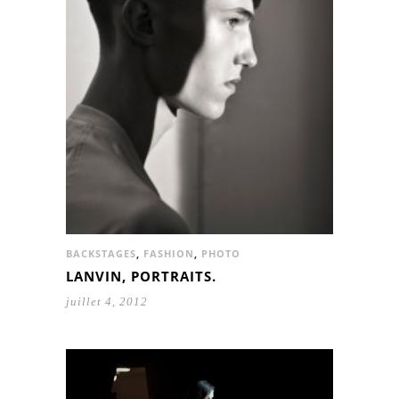
BACKSTAGES
,
FASHION
,
PHOTO
LANVIN, PORTRAITS.
juillet 4, 2012