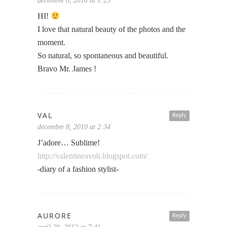
décembre 8, 2010 at 1:23
HI!
I love that natural beauty of the photos and the
moment.
So natural, so spontaneous and beautiful.
Bravo Mr. James !
VAL
Reply
décembre 8, 2010 at 2:34
J’adore… Sublime!
http://valentineavoh.blogspot.com/
-diary of a fashion stylist-
AURORE
Reply