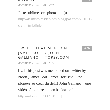
décembre 7, 2010 at 12:00
Juste sublimes ces photos…. ;))
http://deshistoiresdepieds.blogspot.com/2010/12/shoes-
style.html#links
TWEETS THAT MENTION
Reply
JAMES BORT » JOHN
GALLIANO -- TOPSY.COM
décembre 7, 2010 at 1:16
[…] This post was mentioned on Twitter by
Noon , James Bort. James Bort said: Une
plongée au cœur du défilé John Galliano + une
vidéo où l'on me suit en backstage !
http://url.exen.fr/33713/
[…]