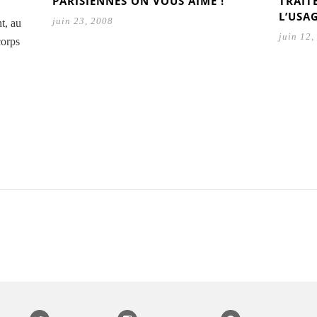
PARISIENNES ON VOUS AIME !
TRAITÉ
L’USA
juin 23, 2008
t, au
juin 12,
corps