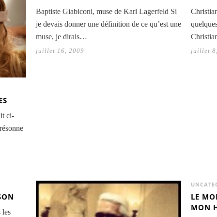
Baptiste Giabiconi, muse de Karl Lagerfeld Si
Christia
je devais donner une définition de ce qu’est une
quelques
muse, je dirais…
Christia
juillet 16, 2009
juillet 
ES
t ci-
 résonne
UNCATE
LSON
LE MO
MON H
 les