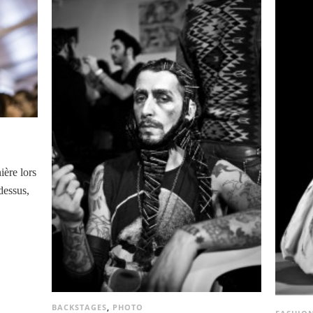
ière lors
dessus,
BACKSTAGES
,
PHOTO