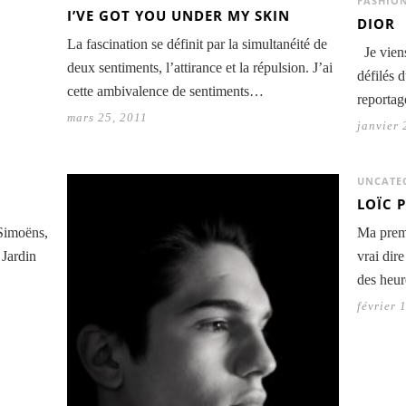
FASHIO
I’VE GOT YOU UNDER MY SKIN
DIOR
La fascination se définit par la simultanéité de
Je viens
deux sentiments, l’attirance et la répulsion. J’ai
défilés 
cette ambivalence de sentiments…
reporta
mars 25, 2011
janvier 
UNCATE
LOÏC 
Simoëns,
Ma premi
 Jardin
vrai dir
des heu
février 