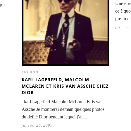
Une erre
qui
ce à quo
pré-tren
juin 12,
FASHION
KARL LAGERFELD, MALCOLM
MCLAREN ET KRIS VAN ASSCHE CHEZ
DIOR
karl Lagerfeld Malcolm McLaren Kris van
Assche Je montrerai demain quelques photos
du défilé Dior pendant lequel j’ai…
janvier 26, 2009