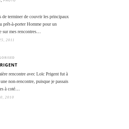
N
,
PHOTO
 de terminer de couvrir les principaux
du prêt-à-porter Homme pour un
ge sur mes rencontres…
25, 2011
GORISED
PRIGENT
ère rencontre avec Loïc Prigent fut à
e une non-rencontre, puisque je passais
res à coté…
10, 2010