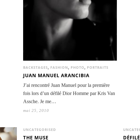
BACKSTAGES
,
FASHION
,
PHOTO
,
PORTRAITS
JUAN MANUEL ARANCIBIA
J’ai rencontré Juan Manuel pour la première
fois lors d’un défilé Dior Homme par Kris Van
Assche. Je me…
mai 25, 2010
UNCATEGORISED
UNCATE
THE MUSE
DÉFIL