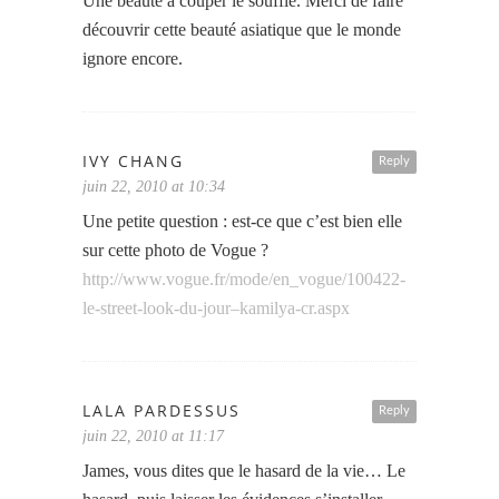
Une beauté à couper le souffle. Merci de faire
découvrir cette beauté asiatique que le monde
ignore encore.
IVY CHANG
Reply
juin 22, 2010 at 10:34
Une petite question : est-ce que c’est bien elle
sur cette photo de Vogue ?
http://www.vogue.fr/mode/en_vogue/100422-
le-street-look-du-jour–kamilya-cr.aspx
LALA PARDESSUS
Reply
juin 22, 2010 at 11:17
James, vous dites que le hasard de la vie… Le