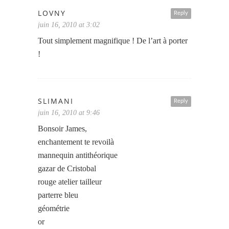
LOVNY
Reply
juin 16, 2010 at 3:02
Tout simplement magnifique ! De l’art à porter
!
SLIMANI
Reply
juin 16, 2010 at 9:46
Bonsoir James,
enchantement te revoilà
mannequin antithéorique
gazar de Cristobal
rouge atelier tailleur
parterre bleu
géométrie
or