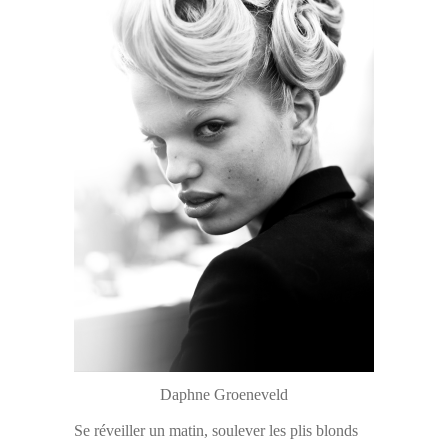
Daphne Groeneveld
Se réveiller un matin, soulever les plis blonds