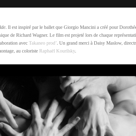
lde
. Il est inspiré par le ballet que Giorgio Mancini a créé pour Doroth
sique de Richard Wagner. Le film est projeté lors de chaque représentati
laboration avec
Takaneo prod’
. Un grand merci à Daisy Maslow, directr
ontage, au coloriste
Raphaël Kourilsky
.